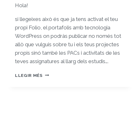
Hola!
si llegeixes això és que ja tens activat el teu
propi Folio, el portafolis amb tecnologia
WordPress on podràs publicar no només tot
allò que vulguis sobre tu i els teus projectes
propis sinó també les PACs i activitats de les
teves assignatures al llarg dels estudis….
ET
LLEGIR MÉS
DONEM
LA
BENVINGUDA
AL
TEU
FOLIO
PROPI!