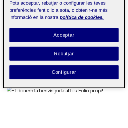
Pots acceptar, rebutjar o configurar les teves
preferències fent clic a sota, o obtenir-ne més
Per a què creieu que serveixen les proves?
informació en la nostra
política de cookies.
Són unes proves que avaluen els continguts i
tot allò que hauria d’haver après i adquirit
Acceptar
l’alumnat en finalitzar una etapa educativa
concreta.
Per què són competencials?…
Rebutjar
PAC
LLEGIR MÉS
1,
Configurar
TASCA
3-
LES
PROVES
COMPETENCIALS