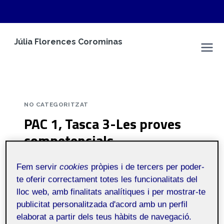
Vés
Júlia Florences Corominas
al
Espai Personal
contingut
NO CATEGORITZAT
PAC 1, Tasca 3-Les proves
competencials
Per
Júlia Florences Corominas
13 novembre, 2022
Fem servir
cookies
pròpies i de tercers per poder-
te oferir correctament totes les funcionalitats del
Comp. per formació
Públic
lloc web, amb finalitats analítiques i per mostrar-te
disciplinària llengua
publicitat personalitzada d'acord amb un perfil
i literatura cat.
elaborat a partir dels teus hàbits de navegació.